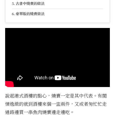
古書中燒賣的做法
豪華版的燒賣做法
說起港式酒樓的點心，燒賣一定是其中代表。有閒
情逸緻的就到酒樓來個一盅兩件，又或者匆忙忙走
過路邊買一串魚肉燒賣邊走邊吃。