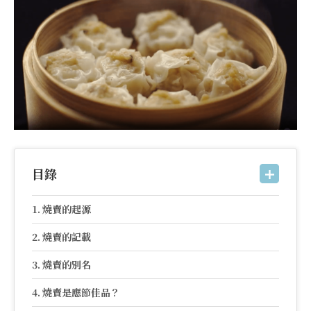
目錄
燒賣的起源
燒賣的記載
燒賣的別名
燒賣是應節佳品？