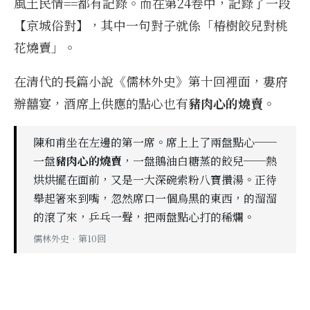
風土民情==都有記錄。而在第24卷中，記錄了一段
【京城俗對】，其中一句對子就係「椿樹餃兒對桃
花燒賣」。
在清代的長篇小說《儒林外史》第十回裡面，婁府
辦囍宴，酒席上供應的點心也有
豬肉心的燒賣
。
陳和甫坐在左邊的第一席。席上上了兩盤點心──
一盤
豬肉心的燒賣
，一盤鵝油白糖蒸的餃兒──熱
烘烘擺在面前，又是一大深碗索粉八寶攢湯。正待
舉起箸來到嘴，忽然席口一個烏黑的東西，的溜溜
的滾了來，乒乓一聲，把兩盤點心打的稀爛。
儒林外史．第10回