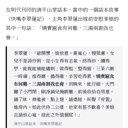
在明代刊印的清平山堂話本，當中的一個話本故事
《快嘴李翠蓮記》，主角李翠蓮出嫁前安慰爹娘的
其中一句話︰「燒賣匾食有何難，三湯兩割我也
會。」
李翠蓮︰「爺開懷，娘放意。哥寬心，嫂莫慮。女
兒不是誇伶俐，從小生得有志氣。紡得紗，續得
苧，能裁能補能繡刺﹔做得粗，整得細，三茶六飯
一時備﹔推得磨，搗得碓，辛苦吃得累。
燒賣匾食
有何難，三湯兩割我也會。
到晚來，能仔細，大門
關了小門閉﹔刷淨鍋兒掩廚櫃，前後收拾自用意。
鋪了牀，伸進被，點上燈，請婆睡，叫聲『安置』
進房內。如此伏侍二公婆，他家有甚不歡喜？爹娘
且請放心寬，捨此之外值個屁！」
清平山堂話本．快嘴李翠蓮記