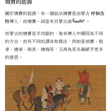
燒賣的起源
關於燒賣的起源，有一個說法燒賣是由蒙古
呼和浩
特
傳入，而燒賣一詞是來自蒙古語
ᠱᠤᠤᠮᠠᠢ
。
而蒙古的燒賣是羊肉餡的，後來傳入中國因為不同
的方言，而有不同的譯音和寫法，例如是捎賣、稍
麥、燒麥、稍美、燒梅等，又再為其名稱賦予更多
的意思。