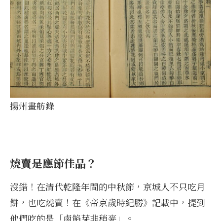
揚州畫舫錄
燒賣是應節佳品？
沒錯！在清代乾隆年間的中秋節，京城人不只吃月
餅，也吃燒賣！在《帝京歲時紀勝》記載中，提到
他們吃的是「鹵餡芽韭稍麥」。