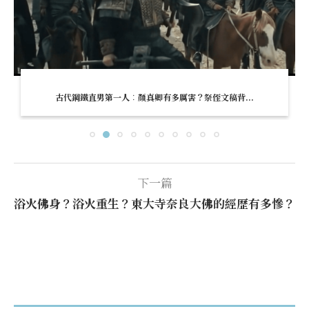
古代鋼鐵直男第一人︰顏真卿有多厲害？祭侄文稿背...
下一篇
浴火佛身？浴火重生？東大寺奈良大佛的經歷有多慘？