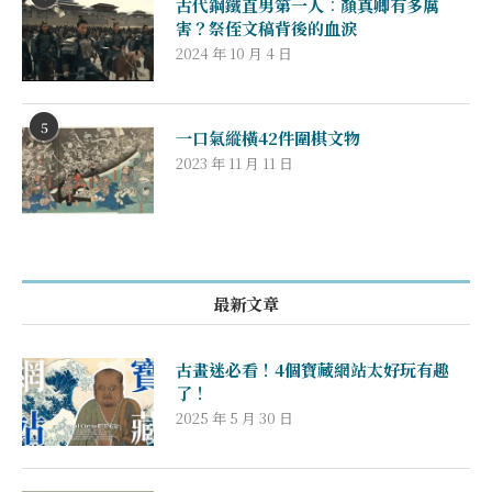
古代鋼鐵直男第一人︰顏真卿有多厲
害？祭侄文稿背後的血淚
2024 年 10 月 4 日
5
一口氣縱橫42件圍棋文物
2023 年 11 月 11 日
最新文章
古畫迷必看！4個寶藏網站太好玩有趣
了！
2025 年 5 月 30 日