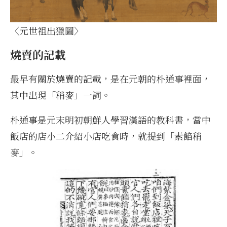
〈元世祖出獵圖〉
燒賣的記載
最早有關於燒賣的記載，是在元朝的朴通事裡面，
其中出現「稍麥」一詞。
朴通事是元末明初朝鮮人學習漢語的教科書，當中
飯店的店小二介紹小店吃食時，就提到「素餡稍
麥」。