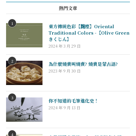
熱門文章
1
東方傳統色彩【麹塵】Oriental
Traditional Colors -【Olive Green
きくじん】
2024 年 3 月 29 日
2
為什麼燒賣叫燒賣? 燒賣是蒙古語?
2023 年 9 月 30 日
3
你不知道的毛筆進化史！
2024 年 9 月 13 日
4