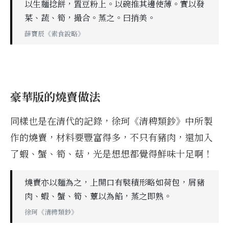
以生麵捻餅，置豆粉上。以碗推其邊使薄。實以發
菜、蔬、筍，撮合。蒸之。曰捎美。
薛寶辰《素食說略》
豪華版的燒賣做法
同樣也是在清代的記錄，徐珂《清稗類鈔》中所製
作的燒賣，材料要豐富得多，不只有豬肉，還加入
了蝦、蟹、筍、菇，光是想想都覺得鮮味十足啊！
燒賣亦以麵為之，上開口有襞積形略如荷包，屑豬
肉、蝦、蟹、筍、蕈以為餡，蒸之即熟。
徐珂《清稗類鈔》