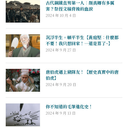
古代鋼鐵直男第一人︰顏真卿有多厲
害？祭侄文稿背後的血淚
2024 年 10 月 4 日
沉浮半生。躺平半生【黃庭堅︰什麼都
不要！我只想回家！…還是算了~】
2024 年 9 月 27 日
唐伯虎遇上豬隊友！【歷史真實中的唐
伯虎】
2024 年 9 月 20 日
你不知道的毛筆進化史！
2024 年 9 月 13 日