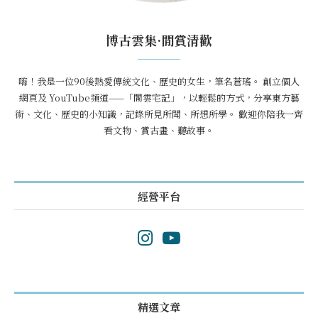
博古雲集·閒賞清歡
嗨！我是一位90後熱愛傳統文化、歷史的女生，筆名蒼瑤。 創立個人
網頁及 YouTube頻道——「閒雲宅記」，以輕鬆的方式，分享東方藝
術、文化、歷史的小知識，記錄所見所聞、所想所學。 歡迎你陪我一齊
看文物、賞古畫、聽故事。
經營平台
精選文章