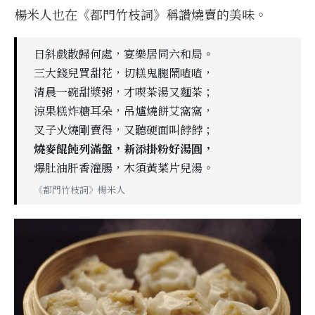
楊米人也在《都門竹枝詞》稱讚燒賣的美味。
日斜戲散歸何處，宴樂居同六和局。
三大錢兒買甜花，切糕鬼腿鬧喳喳，
清晨一碗甜漿粥，才喫茶湯又麵茶；
涼果糕炸糖耳朵，吊爐燒餅艾窩窩，
叉子火燒剛賣得，又聽硬面叫餑餑；
燒麥餛飩列滿盤，新添掛粉好湯圓，
爆肚油肝香灌腸，木須黃菜片兒湯。
《都門竹枝詞》楊米人