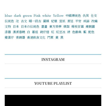
blue
dark
green
Pink
white
Yellow
中國傳統色
仇英
仕女
伝統色
卍
古文
唱一段古
圍棋
妃嬪
宣紙
宮廷
平安
成語
改編
文物
日本
日本の伝統色
書畫
東方美學
棋盤
楊枝甘露
歲朝圖
漆器
漢宮春曉
白
碁經
碗仔翅
紅
紅豆冰
綠
色辭典
藍
配色
雞蛋仔
青銅器
香港飲食文化
鬥草
黃
黑
INSTAGRAM
YOUTUBE PLAYLIST