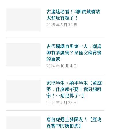
古畫迷必看！4個寶藏網站
太好玩有趣了！
2025 年 5 月 30 日
古代鋼鐵直男第一人︰顏真
卿有多厲害？祭侄文稿背後
的血淚
2024 年 10 月 4 日
沉浮半生。躺平半生【黃庭
堅︰什麼都不要！我只想回
家！…還是算了~】
2024 年 9 月 27 日
唐伯虎遇上豬隊友！【歷史
真實中的唐伯虎】