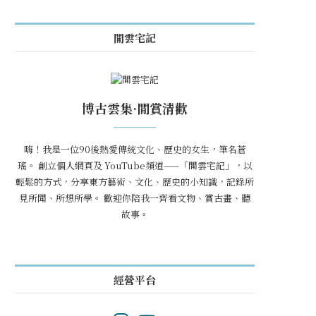
閒雲宅記
博古雲集·閒賞清歡
嗨！我是一位90後熱愛傳統文化、歷史的女生，筆名蒼
瑤。 創立個人網頁及 YouTube頻道——「閒雲宅記」，以
輕鬆的方式，分享東方藝術、文化、歷史的小知識，記錄所
見所聞、所想所學。 歡迎你陪我一齊看文物、賞古畫、聽
故事。
經營平台