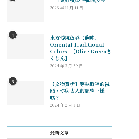
一口氣縱橫42件圍棋文物
2023 年 11 月 11 日
4
東方傳統色彩【麹塵】
Oriental Traditional
Colors -【Olive Greenき
くじん】
2024 年 3 月 29 日
5
【文物賞析】穿越時空的祝
願，你與古人的願望一樣
嗎？
2024 年 2 月 3 日
最新文章