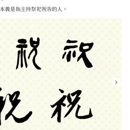
本義是指主持祭祀祝告的人。