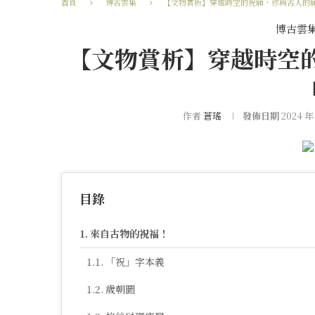
首頁
博古雲集
【文物賞析】穿越時空的祝願，你與古人的
博古雲
【文物賞析】穿越時空
作者
蒼瑤
發佈日期
2024 年
目錄
來自古物的祝福！
「祝」字本義
歲朝圖