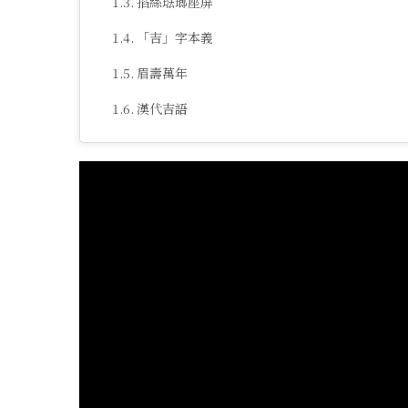
掐絲琺瑯座屏
「吉」字本義
眉壽萬年
漢代吉語