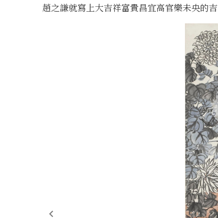
趙之謙就寫上大吉祥富貴昌宜高官樂未央的吉