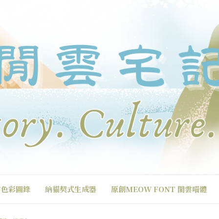
方色彩圖錄
納貓契式生成器
原創MEOW FONT 閒雲喵體