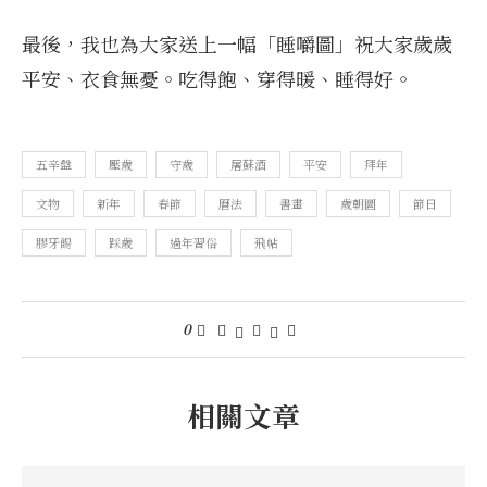
最後，我也為大家送上一幅「睡嚼圖」祝大家歲歲
平安、衣食無憂。吃得飽、穿得暖、睡得好。
五辛盤
壓歲
守歲
屠蘇酒
平安
拜年
文物
新年
春節
曆法
書畫
歲朝圖
節日
膠牙餳
踩歲
過年習俗
飛帖
0
相關文章