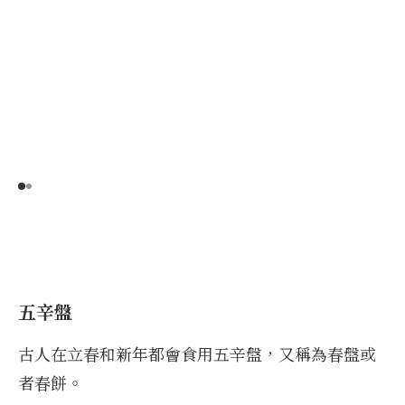
五辛盤
古人在立春和新年都會食用五辛盤，又稱為春盤或
者春餅。