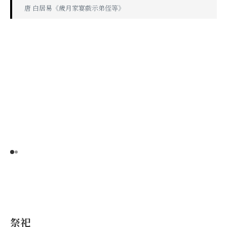
唐 白居易《歲月家宴戲示弟侄等》
祭祀