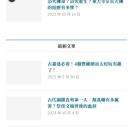
浴火佛身？浴火重生？東大寺奈良大佛
的經歷有多慘？
2023 年 10 月 14 日
最新文章
古畫迷必看！4個寶藏網站太好玩有趣
了！
2025 年 5 月 30 日
古代鋼鐵直男第一人︰顏真卿有多厲
害？祭侄文稿背後的血淚
2024 年 10 月 4 日