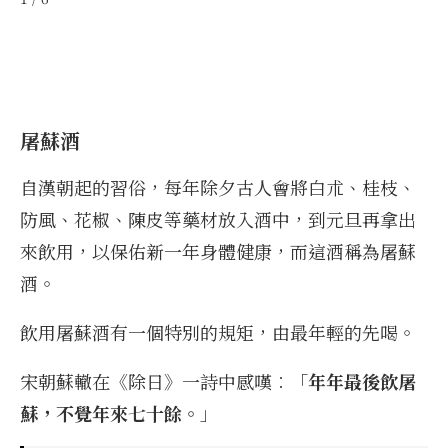
屠蘇酒
自漢朝起的習俗，每年除夕古人會將白朮、桂枝、
防風、花椒、陳皮等藥材放入酒中，到元旦再拿出
來飲用，以保佑新一年身體健康，而這酒稱為屠蘇
酒。
飲用屠蘇酒有一個特別的規矩，由最年輕的先喝。
宋朝蘇轍在《除日》一詩中感嘆︰「
年年最後飲屠
蘇，不覺年來七十餘。
」