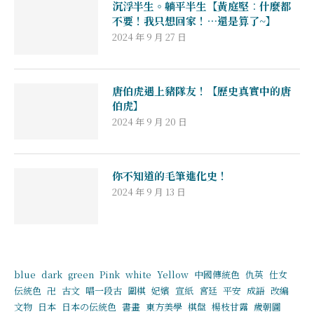
沉浮半生。躺平半生【黃庭堅︰什麼都
不要！我只想回家！…還是算了~】
2024 年 9 月 27 日
唐伯虎遇上豬隊友！【歷史真實中的唐
伯虎】
2024 年 9 月 20 日
你不知道的毛筆進化史！
2024 年 9 月 13 日
blue
dark
green
Pink
white
Yellow
中國傳統色
仇英
仕女
伝統色
卍
古文
唱一段古
圍棋
妃嬪
宣紙
宮廷
平安
成語
改編
文物
日本
日本の伝統色
書畫
東方美學
棋盤
楊枝甘露
歲朝圖