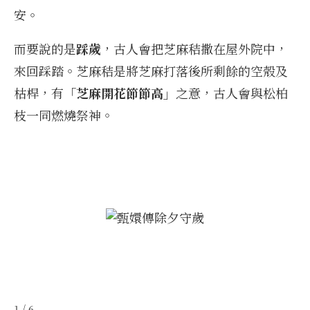
安。
而要說的是
踩歲
，古人會把芝麻秸撒在屋外院中，
來回踩踏。芝麻秸是將芝麻打落後所剩餘的空殼及
枯桿，有
「芝麻開花節節高」
之意，古人會與松柏
枝一同燃燒祭神。
1 / 6