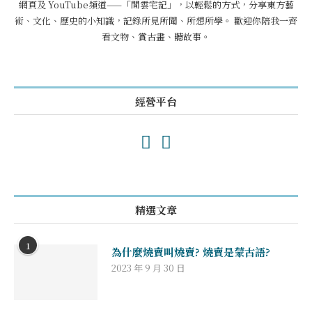
網頁及 YouTube頻道——「閒雲宅記」，以輕鬆的方式，分享東方藝
術、文化、歷史的小知識，記錄所見所聞、所想所學。 歡迎你陪我一齊
看文物、賞古畫、聽故事。
經營平台
精選文章
1
為什麼燒賣叫燒賣? 燒賣是蒙古語?
2023 年 9 月 30 日