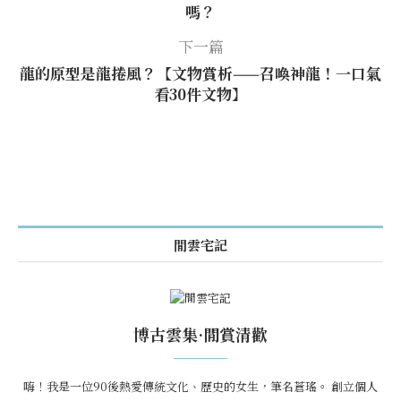
嗎？
下一篇
龍的原型是龍捲風？【文物賞析——召喚神龍！一口氣
看30件文物】
閒雲宅記
博古雲集·閒賞清歡
嗨！我是一位90後熱愛傳統文化、歷史的女生，筆名蒼瑤。 創立個人