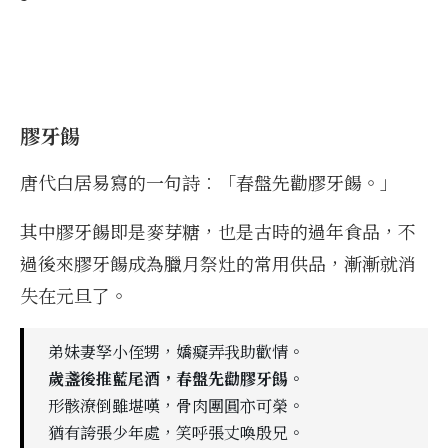
膠牙餳
唐代白居易寫的一句詩︰「春盤先勸膠牙餳。」
其中膠牙餳即是麥芽糖，也是古時的過年食品，不
過後來膠牙餳成為臘月祭灶的常用供品，漸漸就消
失在元旦了。
弟妹妻孥小侄甥，嬌癡弄我助歡情。
歲盞後推藍尾酒，春盤先勸膠牙餳。
形骸潦倒雖堪嘆，骨肉團圓亦可榮。
猶有誇張少年處，笑呼張丈喚殷兄。