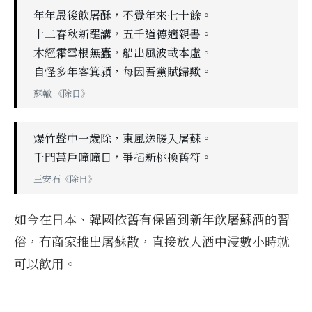
年年最後飲屠酥，不覺年來七十餘。
十二春秋新罷講，五千道德適親書。
木經霜雪根無蠹，船出風波載本虛。
自怪多年客箕潁，每因吾黨賦歸歟。
蘇轍 《除日》
爆竹聲中一歲除，東風送暖入屠蘇。
千門萬戶曈曈日，爭插新桃換舊符。
王安石《除日》
如今在日本、韓國依舊有保留到新年飲屠蘇酒的習
俗，有商家推出屠蘇散，直接放入酒中浸數小時就
可以飲用。