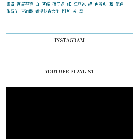
漆器
漢宮春曉
白
碁經
碗仔翅
紅
紅豆冰
綠
色辭典
藍
配色
雞蛋仔
青銅器
香港飲食文化
鬥草
黃
黑
INSTAGRAM
YOUTUBE PLAYLIST