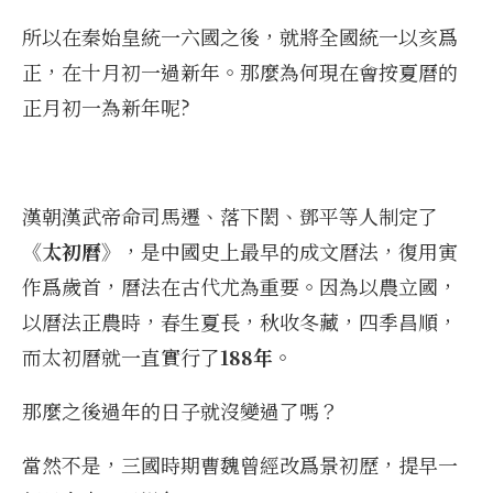
所以在秦始皇統一六國之後，就將全國統一以亥爲
正，在十月初一過新年。那麼為何現在會按夏曆的
正月初一為新年呢?
漢朝漢武帝命司馬遷、落下閎、鄧平等人制定了
《太初曆》
，是中國史上最早的成文曆法，復用寅
作爲歲首，曆法在古代尤為重要。因為以農立國，
以曆法正農時，春生夏長，秋收冬藏，四季昌順，
而太初曆就一直實行了
188年
。
那麼之後過年的日子就沒變過了嗎？
當然不是，三國時期曹魏曾經改爲景初歷，提早一