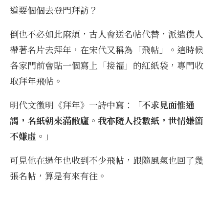
道要個個去登門拜訪？
倒也不必如此麻煩，古人會送名帖代替，派遣僕人
帶著名片去拜年，在宋代又稱為「飛帖」。這時候
各家門前會貼一個寫上「接福」的紅紙袋，專門收
取拜年飛帖。
明代文徵明《拜年》一詩中寫：「
不求見面惟通
謁，名紙朝來滿敝廬。我亦隨人投數紙，世情嫌簡
不嫌虛。
」
可見他在過年也收到不少飛帖，跟隨風氣也回了幾
張名帖，算是有來有往。