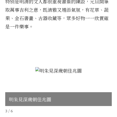
特別是明清的文人都很重視書齋的陳設，元旦開筆
取萬事吉利之意，既清雅又增添氣氛，有花草、蔬
果、金石書畫、古器收藏等，眾多好物一一欣賞確
是一件樂事。
民國梅蘭芳歲朝清供
4 / 6