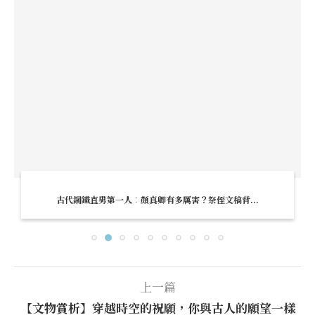
古代鋼鐵直男第一人︰顏真卿有多厲害？祭侄文稿背...
上一篇
【文物賞析】穿越時空的祝願，你與古人的願望一樣