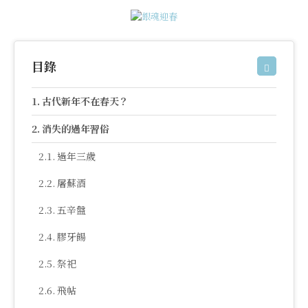
目錄
古代新年不在春天？
消失的過年習俗
過年三歲
屠蘇酒
五辛盤
膠牙餳
祭祀
飛帖