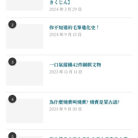
きくじん】
2024 年 3 月 29 日
2
你不知道的毛筆進化史！
2024 年 9 月 13 日
3
一口氣縱橫42件圍棋文物
2023 年 11 月 11 日
4
為什麼燒賣叫燒賣? 燒賣是蒙古語?
2023 年 9 月 30 日
5