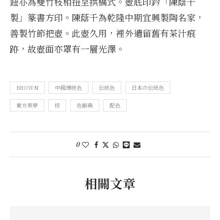
鈕亦為雙竹枝相扭呈拱橋式。壺底印鈐「陳蔭千
製」篆書方印。陳蔭千為乾隆中期宜興製陶名家，
善製竹節把壺。此壺久用，裡外遺留舊有茶汁痕
跡，故壺面亦罩有一層光澤。
BROWN
中國傳統色
伝統色
日本の伝統色
東方美學
棕
色辭典
配色
0
相關文章