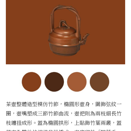
茶壺整體造型模仿竹節，橢圓形壺身，圍飾弦紋一
圈，壺嘴塑成三節竹節曲流，壺把則為兩枝細長竹
枝纏扭成形。蓋為橢圓拱形，上貼飾竹葉兩叢，蓋