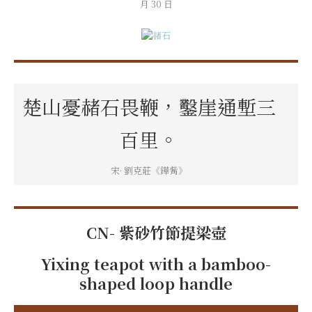
月 30 日
楚山憂赭石畏鞭，鑿崖通塹三
百里。
宋· 劉克莊《鏵觜》
CN- 紫砂竹節提梁壺
Yixing teapot with a bamboo-
shaped loop handle