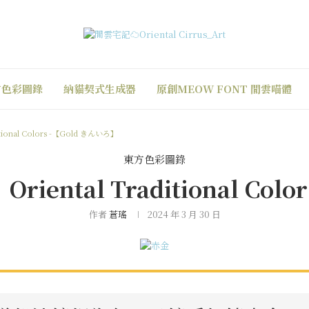
方色彩圖錄
納貓契式生成器
原創MEOW FONT 閒雲喵體
onal Colors -【Gold きんいろ】
東方色彩圖錄
ntal Traditional Colo
作者
蒼瑤
2024 年 3 月 30 日