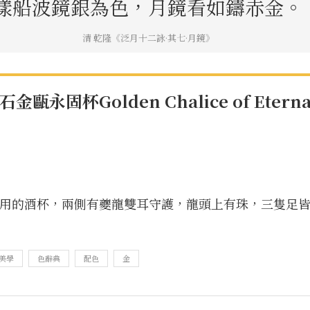
漾船波鏡銀為色，月鏡看如鑄赤金。
清 乾隆《泛月十二詠·其七·月鏡》
甌永固杯Golden Chalice of Eternal 
用的酒杯，兩側有夔龍雙耳守護，龍頭上有珠，三隻足
美學
色辭典
配色
金