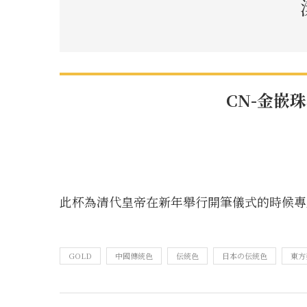
CN-金嵌珠石金
此杯為清代皇帝在新年舉行開筆儀式的時候專
GOLD
中國傳統色
伝統色
日本の伝統色
東方