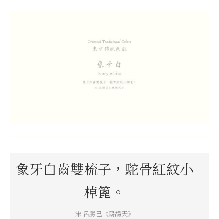
象牙白齒雙梳子，駝骨紅紋小
棹篦。
宋 呂勝己《鷓鴣天》