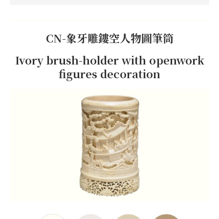
CN-象牙雕鏤空人物圖筆筒
Ivory brush-holder with openwork
figures decoration