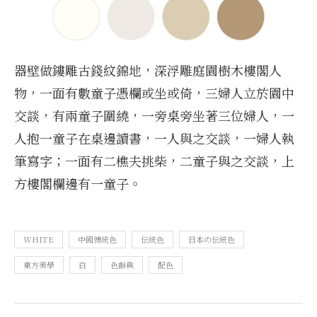
器壁做鏤雕古錢紋錦地，深浮雕庭園樹木樓閣人
物，一面有數童子憑欄或坐或倚，三婦人立於園中
交談，有兩童子圍繞，一旁桌旁坐著三位婦人，一
人抱一童子在桌邊讀書，一人與之交談，一婦人執
筆寫字；一面有二樵夫挑柴，二童子與之交談，上
方樓閣欄邊有一童子。
WHITE
中國傳統色
伝統色
日本の伝統色
東方美學
白
色辭典
配色