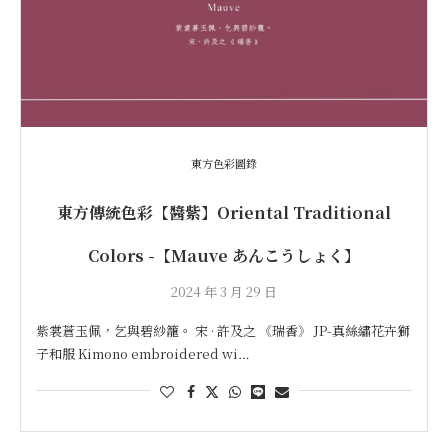
東方色彩圖錄
東方傳統色彩【醬紫】Oriental Traditional
Colors -【Mauve あんこうしょく】
2024 年 3 月 29 日
紫裳蒼玉佩，乞與碧紗籠。 宋 · 許及之 《瑞香》 JP-真絲繡花卉獅
子和服 Kimono embroidered wi…