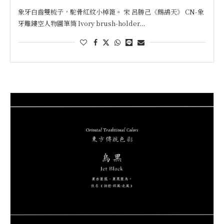
象牙白齒雙梳子，駝骨紅紋小棹篦。 宋 呂勝己《鷓鴣天》 CN-象
牙雕鏤空人物圖筆筒 Ivory brush-holder…