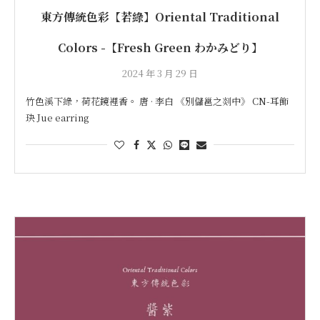
東方傳統色彩【若綠】Oriental Traditional
Colors -【Fresh Green わかみどり】
2024 年 3 月 29 日
竹色溪下綠，荷花鏡裡香。 唐 · 李白 《別儲邕之剡中》 CN-耳飾
玦 Jue earring