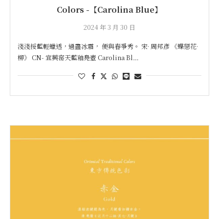
Colors -【Carolina Blue】
2024 年 3 月 30 日
淺淺挼藍輕蠟透，過盡冰霜， 便與春爭秀。 宋· 周邦彥 《蝶戀花·
柳》 CN- 宜興窑天藍釉鳧壺 Carolina Bl…