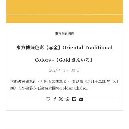
東方色彩圖錄
東方傳統色彩【赤金】Oriental Traditional
Colors -【Gold きんいろ】
2024 年 3 月 30 日
漾船波鏡銀為色，月鏡看如鑄赤金。 清 乾隆《泛月十二詠·其七·月
鏡》 CN-金嵌珠石金甌永固杯Golden Chalic…