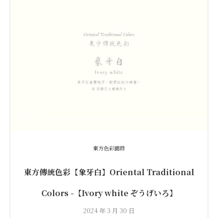
東方色彩圖錄
東方傳統色彩【象牙白】Oriental Traditional
Colors -【Ivory white ぞうげいろ】
2024 年 3 月 30 日