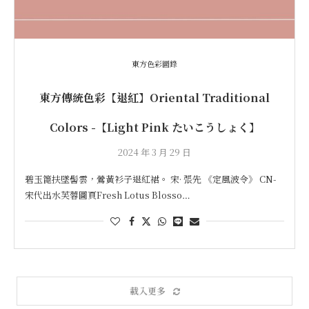
東方色彩圖錄
東方傳統色彩【退紅】Oriental Traditional
Colors -【Light Pink たいこうしょく】
2024 年 3 月 29 日
碧玉篦扶墜髻雲，鶯黃衫子退紅裙。 宋· 張先 《定風波令》 CN-
宋代出水芙蓉圖頁Fresh Lotus Blosso…
載入更多