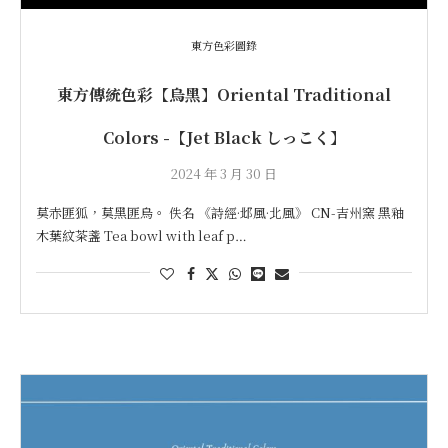
東方色彩圖錄
東方傳統色彩【烏黑】Oriental Traditional
Colors -【Jet Black しっこく】
2024 年 3 月 30 日
莫赤匪狐，莫黑匪烏。 佚名 《詩經·邶風·北風》 CN-吉州窯 黑釉
木葉紋茶盞 Tea bowl with leaf p…