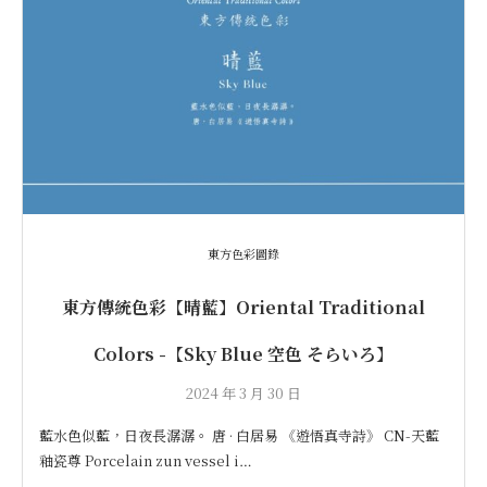
東方色彩圖錄
東方傳統色彩【晴藍】Oriental Traditional
Colors -【Sky Blue 空色 そらいろ】
2024 年 3 月 30 日
藍水色似藍，日夜長潺潺。 唐 · 白居易 《遊悟真寺詩》 CN-天藍
釉瓷尊 Porcelain zun vessel i…