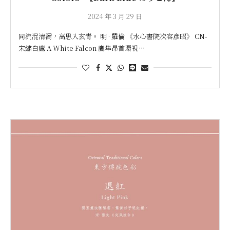
2024 年 3 月 29 日
同流混清濁，高思入玄青。 明 · 羅倫 《水心書院次容彥昭》 CN-
宋繡白鷹 A White Falcon 鷹隼昂首環視…