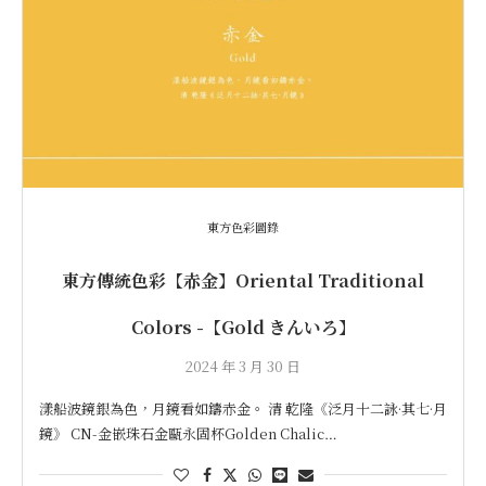
東方色彩圖錄
東方傳統色彩【赤金】Oriental Traditional
Colors -【Gold きんいろ】
2024 年 3 月 30 日
漾船波鏡銀為色，月鏡看如鑄赤金。 清 乾隆《泛月十二詠·其七·月
鏡》 CN-金嵌珠石金甌永固杯Golden Chalic…