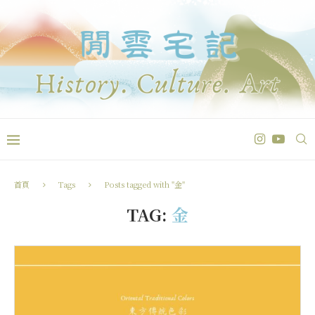
首頁
Tags
Posts tagged with "金"
TAG:
金