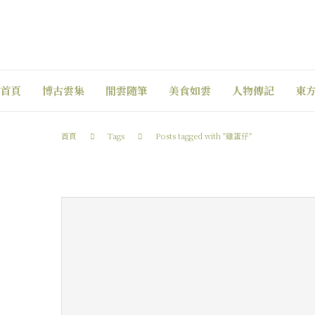
首頁
博古雲集
閒雲隨筆
美食如雲
人物傳記
東
首頁
Tags
Posts tagged with "雞蛋仔"