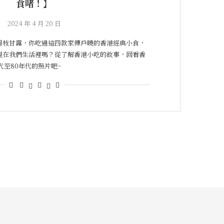
食啫！】
2024 年 4 月 20 日
楊枝甘露，你吃過這四款家傳戶曉的香港經典小食，
現在我們生活裡嗎？從了解香港小吃的故事，回看香
代至80年代的照片吧~