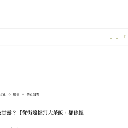
文化
歷史
美食如雲
枝甘露？【從街邊檔到大茶飯，都係搵