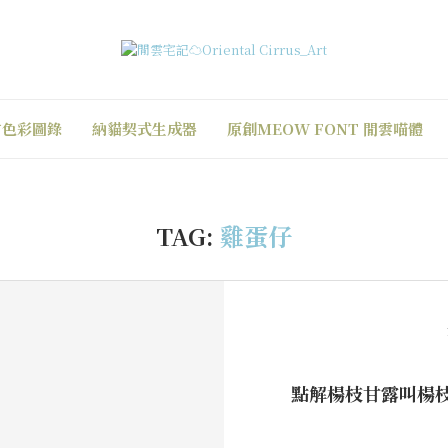
方色彩圖錄
納貓契式生成器
原創MEOW FONT 閒雲喵體
TAG:
雞蛋仔
點解楊枝甘露叫楊