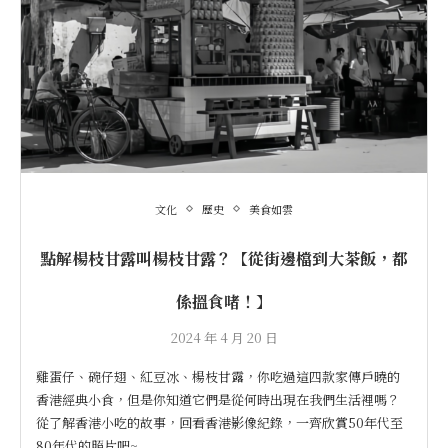
文化
歷史
美食如雲
點解楊枝甘露叫楊枝甘露？【從街邊檔到大茶飯，都
係搵食啫！】
2024 年 4 月 20 日
雞蛋仔、碗仔翅、紅豆冰、楊枝甘露，你吃過這四款家傳戶曉的
香港經典小食，但是你知道它們是從何時出現在我們生活裡嗎？
從了解香港小吃的故事，回看香港影像紀錄，一齊欣賞50年代至
80年代的照片吧~