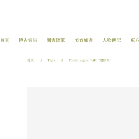
首頁
博古雲集
閒雲隨筆
美食如雲
人物傳記
東
首頁
Tags
Posts tagged with "纏紙筆"