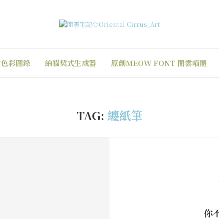
方色彩圖錄
納貓契式生成器
原創MEOW FONT 閒雲喵體
TAG:
纏紙筆
你