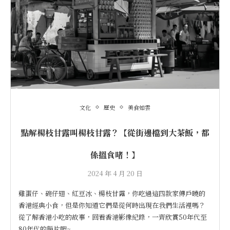
文化
歷史
美食如雲
點解楊枝甘露叫楊枝甘露？【從街邊檔到大茶飯，都
係搵食啫！】
2024 年 4 月 20 日
雞蛋仔、碗仔翅、紅豆冰、楊枝甘露，你吃過這四款家傳戶曉的
香港經典小食，但是你知道它們是從何時出現在我們生活裡嗎？
從了解香港小吃的故事，回看香港影像紀錄，一齊欣賞50年代至
80年代的照片吧~