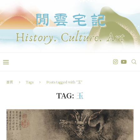
首頁
Tags
Posts tagged with "玉"
TAG:
玉