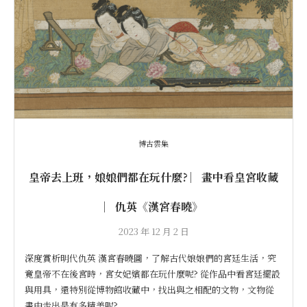
博古雲集
皇帝去上班，娘娘們都在玩什麼? ︳畫中看皇宮收藏
︳仇英《漢宮春曉》
2023 年 12 月 2 日
深度賞析明代仇英 漢宮春曉圖，了解古代娘娘們的宮廷生活，究
竟皇帝不在後宮時，宮女妃嬪都在玩什麼呢? 從作品中看宮廷擺設
與用具，還特別從博物館收藏中，找出與之相配的文物，文物從
畫中走出是有多精美呢?