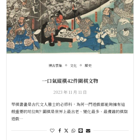
博古雲集
文化
歷史
一口氣縱橫42件圍棋文物
2023 年 11 月 11 日
琴棋書畫是古代文人雅士的必修科，為何一門遊戲都能夠擁有這
般重要的地位呢? 圍棋是世界上最古老、變化最多、最複雜的棋盤
遊戲…