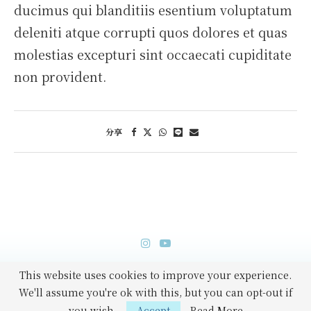
ducimus qui blanditiis esentium voluptatum
deleniti atque corrupti quos dolores et quas
molestias excepturi sint occaecati cupiditate
non provident.
分享
This website uses cookies to improve your experience.
Copyright © 2026 閒雲宅記 ☁️ Oriental Cirrus_Art. All rights
We'll assume you're ok with this, but you can opt-out if
reserved.
Privacy Notice
you wish.
Accept
Read More